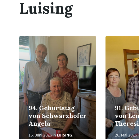
Luising
Weiterlesen
Weiterlesen
94. Geburtstag
91. Geb
von Schwarzhofer
von Len
Angela
Theresi
15. Juni 2026
in
LUISING
,
26. Mai 2026