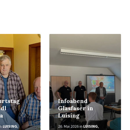
Weiterlesen
urtstag
Infoabend
dl
Glasfaser in
a
Luising
in
LUISING
,
26. Mai 2026
in
LUISING
,