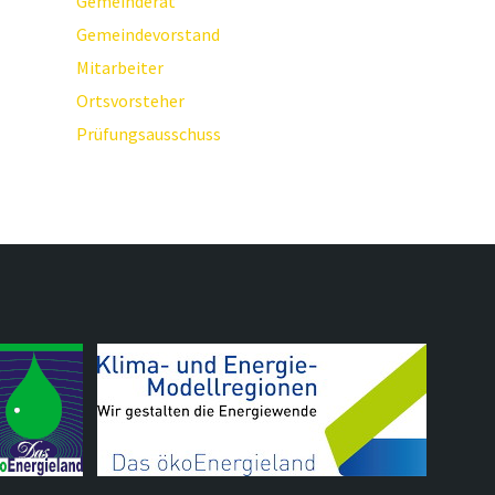
Gemeinderat
Gemeindevorstand
Mitarbeiter
Ortsvorsteher
Prüfungsausschuss