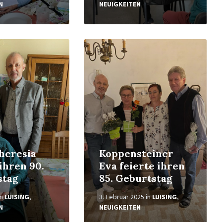
N
NEUIGKEITEN
Weiterlesen
heresia
Koppensteiner
 ihren 90.
Eva feierte ihren
stag
85. Geburtstag
in
LUISING
,
3. Februar 2025
in
LUISING
,
N
NEUIGKEITEN