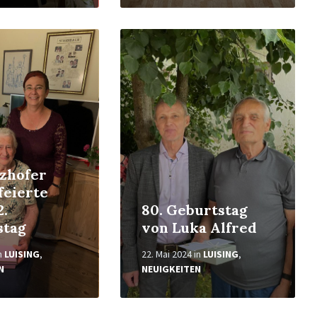
Weiterlesen
zhofer
feierte
2.
80. Geburtstag
stag
von Luka Alfred
n
LUISING
,
22. Mai 2024
in
LUISING
,
N
NEUIGKEITEN