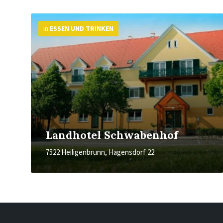
More
Info
in
ESSEN UND TRINKEN
Landhotel Schwabenhof
7522 Heiligenbrunn, Hagensdorf 22