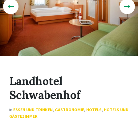
Landhotel
Schwabenhof
in
ESSEN UND TRINKEN
,
GASTRONOMIE
,
HOTELS
,
HOTELS UND
GÄSTEZIMMER