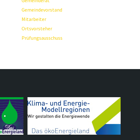
Gemeinderat
Gemeindevorstand
Mitarbeiter
Ortsvorsteher
Prüfungsausschuss