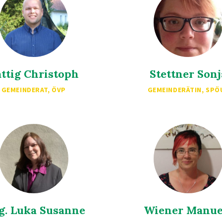
ttig Christoph
Stettner Sonj
GEMEINDERAT, ÖVP
GEMEINDERÄTIN, SPÖ
g. Luka Susanne
Wiener Manue