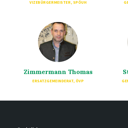
VIZEBÜRGERMEISTER, SPÖUH
G
Zimmermann Thomas
S
ERSATZGEMEINDERAT, ÖVP
GE