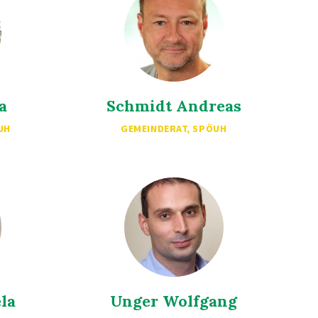
a
Schmidt Andreas
UH
GEMEINDERAT, SPÖUH
la
Unger Wolfgang