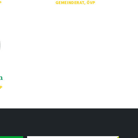
P
GEMEINDERAT, ÖVP
n
P