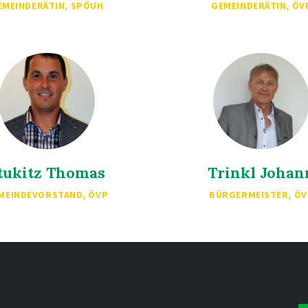
EMEINDERÄTIN, SPÖUH
GEMEINDERÄTIN, ÖV
tukitz Thomas
Trinkl Johan
MEINDEVORSTAND, ÖVP
BÜRGERMEISTER, ÖV