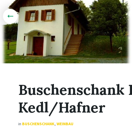
Buschenschank 
Kedl/Hafner
in
BUSCHENSCHANK
,
WEINBAU