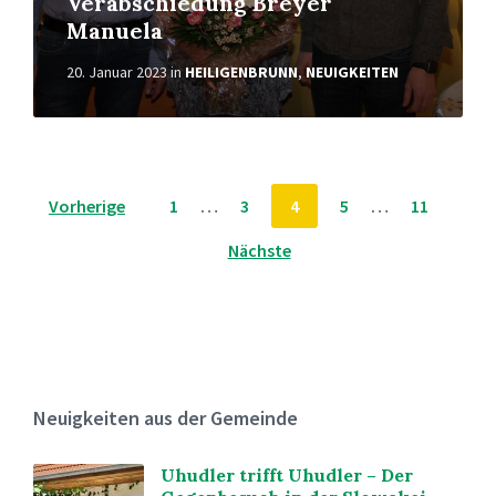
Verabschiedung Breyer
Manuela
20. Januar 2023
in
HEILIGENBRUNN
,
NEUIGKEITEN
Beitragsnavigation
Vorherige
1
…
3
4
5
…
11
Nächste
Neuigkeiten aus der Gemeinde
Uhudler trifft Uhudler – Der