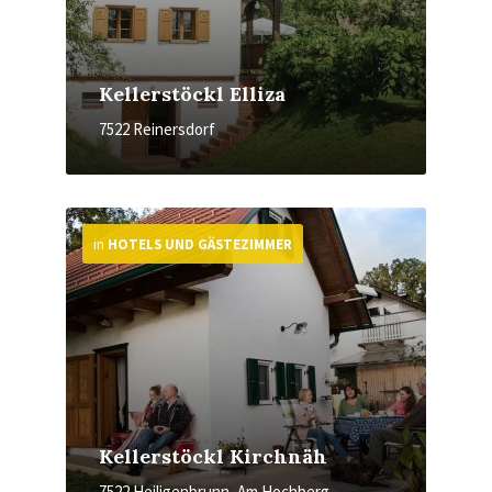
Kellerstöckl Elliza
7522 Reinersdorf
More
in
HOTELS UND GÄSTEZIMMER
Kellerstöckl Kirchnäh
7522 Heiligenbrunn, Am Hochberg