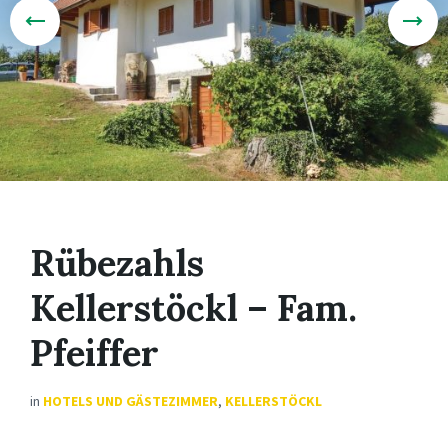
Rübezahls
Kellerstöckl – Fam.
Pfeiffer
in
HOTELS UND GÄSTEZIMMER
,
KELLERSTÖCKL