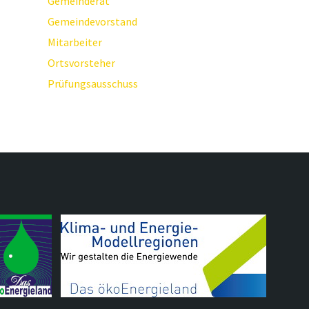
Gemeinderat
Gemeindevorstand
Mitarbeiter
Ortsvorsteher
Prüfungsausschuss