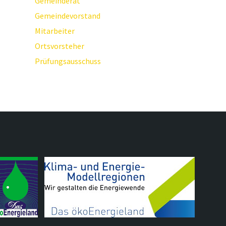
Gemeinderat
Gemeindevorstand
Mitarbeiter
Ortsvorsteher
Prüfungsausschuss