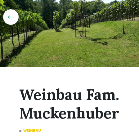
Weinbau Fam.
Muckenhuber
in
WEINBAU