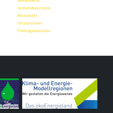
Gemeinderat
Gemeindevorstand
Mitarbeiter
Ortsvorsteher
Prüfungsausschuss